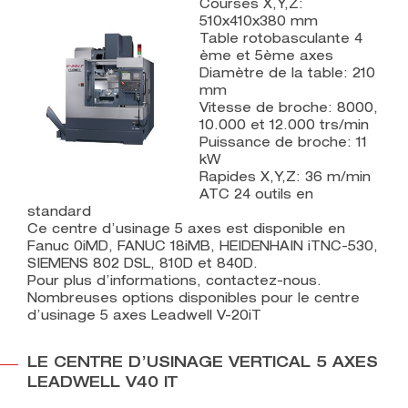
Courses X,Y,Z:
510x410x380 mm
Table rotobasculante 4
ème et 5ème axes
Diamètre de la table: 210
mm
Vitesse de broche: 8000,
10.000 et 12.000 trs/min
Puissance de broche: 11
kW
Rapides X,Y,Z: 36 m/min
ATC 24 outils en
standard
Ce centre d’usinage 5 axes est disponible en
Fanuc 0iMD, FANUC 18iMB, HEIDENHAIN iTNC-530,
SIEMENS 802 DSL, 810D et 840D.
Pour plus d’informations, contactez-nous.
Nombreuses options disponibles pour le centre
d’usinage 5 axes Leadwell V-20iT
LE CENTRE D’USINAGE VERTICAL 5 AXES
LEADWELL V40 IT