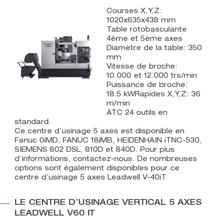
Courses X,Y,Z:
1020x635x438 mm
Table rotobasculante
4ème et 5ème axes
Diamètre de la table: 350
mm
Vitesse de broche:
10.000 et 12.000 trs/min
Puissance de broche:
18.5 kWRapides X,Y,Z: 36
m/min
ATC 24 outils en
standard.
Ce centre d’usinage 5 axes est disponible en
Fanuc 0iMD, FANUC 18iMB, HEIDENHAIN iTNC-530,
SIEMENS 802 DSL, 810D et 840D. Pour plus
d’informations, contactez-nous. De nombreuses
options sont également disponibles pour ce
centre d’usinage 5 axes Leadwell V-40iT
LE CENTRE D’USINAGE VERTICAL 5 AXES
LEADWELL V60 IT