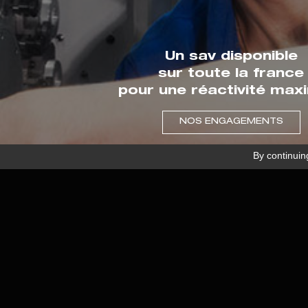
SERVICE COMMERCIAL
SERV
Un sav disponible
02 41 73 33 33
02 
sur toute la france
pour une réactivité max
NOS ENGAGEMENTS
By continuing
Inscription newsletter