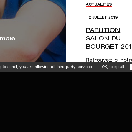
SOCIÉTÉ
ACTUALITÉS
EQUIPE
2 JUILLET 2019
SAVOIR-FAIRE
ICE APRÈS-VENTE
ACTUALITÉS
41 73 15 77
PARUTION
CONTACT
SALON DU
imale
BOURGET 201
Retrouvez ici notr
 to scroll,
you are allowing all third-party services
✓ OK, accept all
parution dans le
Machines Product
de Juin 20...