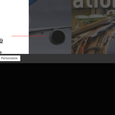
IMPRIMANTE 3D
RECTIFICATION
MACHINES DISPONIBLES
MARQUES
TABLE DE DÉCOUPE HI SEIKI
9
e
Personalize
ion