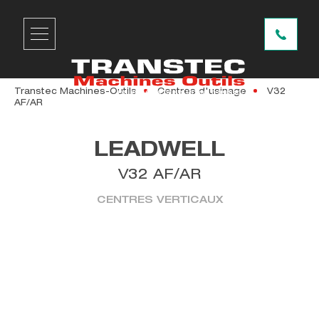
Transtec Machines-Outils
Centres d'usinage
V32
AF/AR
LEADWELL
V32 AF/AR
CENTRES VERTICAUX