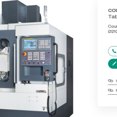
CO
Ta
Cou
Ø21