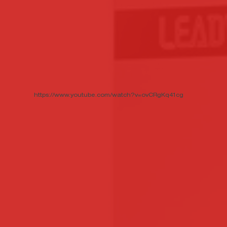
https://www.youtube.com/watch?v=ovCRgKq41cg