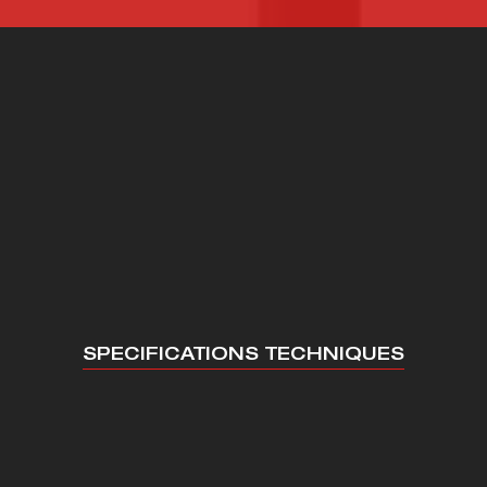
UNE EXPÉRIENCE
DEPUIS 1981
UN COMMERCIAL SE D
POUR ANALYSER LE B
TRANTECMO
SOCIÉTÉ
SPECIFICATIONS TECHNIQUES
EQUIPE
SAVOIR-FAIRE
ICE APRÈS-VENTE
ACTUALITÉS
41 73 15 77
CONTACT