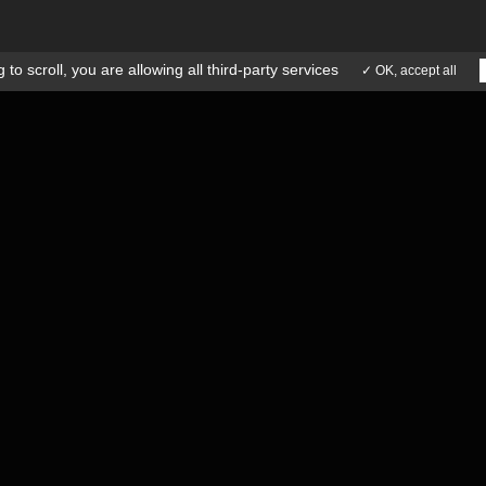
 to scroll,
you are allowing all third-party services
✓ OK, accept all
ES
Courses X,Y,Z: 800x510x337 mm
E
Rapide
Diviseur Ø 210 mm
ATC 24
Broche d'une puissance de 11 kW
Fanuc,
Vitesse de broche: 10.000 trs/min
 légales
Conditions générales de ventes
ion Agence Insight