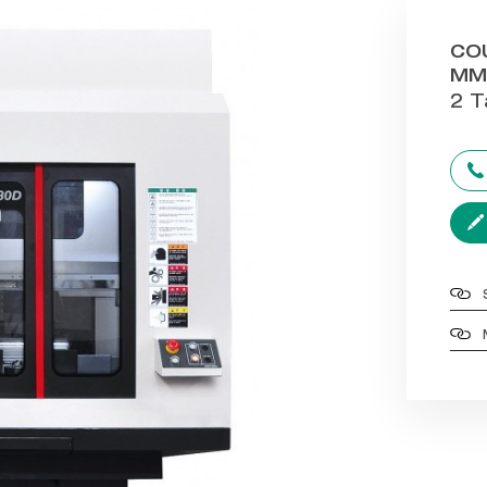
CO
MM
2 