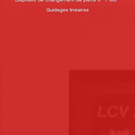
Dispositif de changement de pièce 0 ° / 180 °
Guidages linéaires