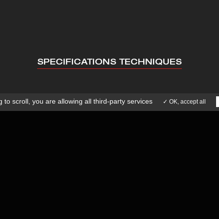
SOCIÉTÉ
EQUIPE
SAVOIR-FAIRE
ICE APRÈS-VENTE
ACTUALITÉS
41 73 15 77
CONTACT
SPECIFICATIONS TECHNIQUES
 to scroll,
you are allowing all third-party services
✓ OK, accept all
m
Puissance de Broche : 5.5Kw - 35 Nm
en BT30
Changeur d'outils rapide : 20 pcs
mn
Fanuc (0i-MD) ou Siemens (828D)