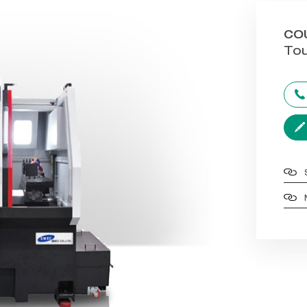
CO
Tou