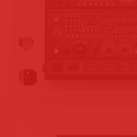
UNE EXPÉRIENCE
DEPUIS 1981
UN COMMERCIAL SE D
POUR ANALYSER LE B