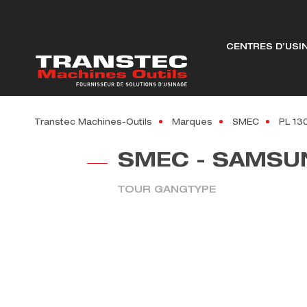
CENTRES D’USI
Transtec Machines-Outils
Marques
SMEC
PL 13
SMEC - SAMSU
TOUR GANGTYPE