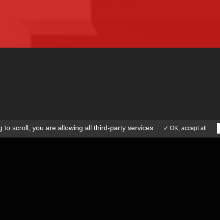
TRANTECMO
SOCIÉTÉ
EQUIPE
SAVOIR-FAIRE
ICE APRÈS-VENTE
ACTUALITÉS
41 73 15 77
CONTACT
 to scroll,
you are allowing all third-party services
✓ OK, accept all
SPECIFICATIONS TECHNIQUES