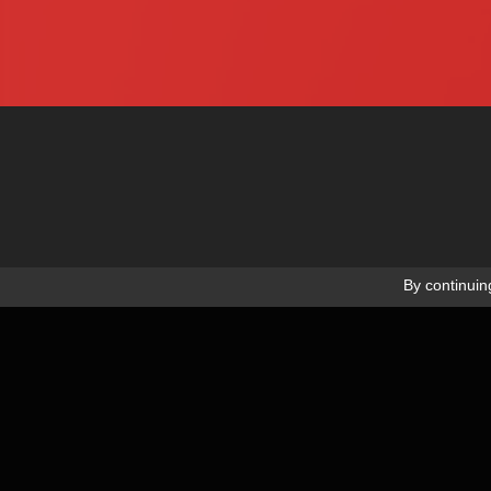
SERVICE COMMERCIAL
SERV
02 41 73 33 33
02 
By continuing
Inscription newsletter