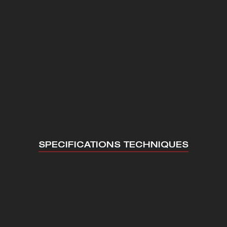
UN COMMERCIAL SE D
POUR ANALYSER LE B
TRANTECMO
SOCIÉTÉ
SPECIFICATIONS TECHNIQUES
EQUIPE
SAVOIR-FAIRE
ICE APRÈS-VENTE
ACTUALITÉS
41 73 15 77
CONTACT