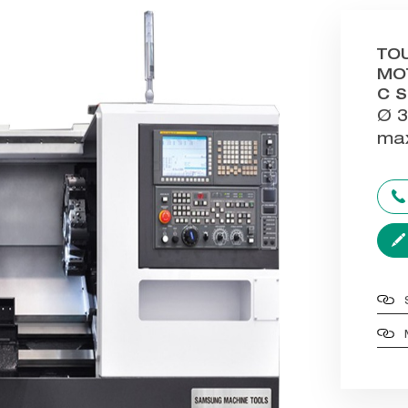
TOU
MOT
C S
Ø 3
ma