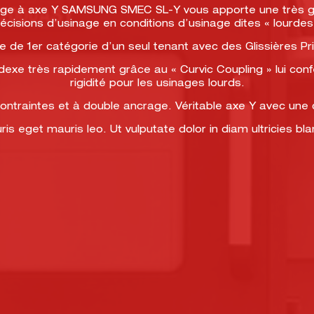
e à axe Y SAMSUNG SMEC SL-Y vous apporte une très gra
écisions d’usinage en conditions d’usinage dites « lourdes
e de 1er catégorie d’un seul tenant avec des Glissières Pri
indexe très rapidement grâce au « Curvic Coupling » lui c
rigidité pour les usinages lourds.
écontraintes et à double ancrage. Véritable axe Y avec un
is eget mauris leo. Ut vulputate dolor in diam ultricies bla