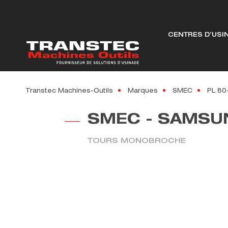
CENTRES D’USI
Transtec Machines-Outils
Marques
SMEC
PL 80
SMEC - SAMSU
TOURS MONOBROCHE