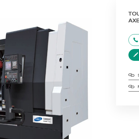
TO
AXE