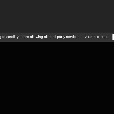
ICE APRÈS-VENTE
ACTUALITÉS
41 73 15 77
CONTACT
 to scroll,
you are allowing all third-party services
✓ OK, accept all
SPECIFICATIONS TECHNIQUES
PL
Passage au dessus du banc : Ø 1.030
Puissa
 légales
Conditions générales de ventes