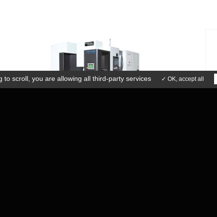
ICE APRÈS-VENTE
ACTUALITÉS
41 73 15 77
CONTACT
 to scroll,
you are allowing all third-party services
✓ OK, accept all
CENTRES HORIZONTAUX 5
AXES
KITAMURA
SUPERCELL 300 G
HORIZONTAL 5 AXES, 174 À
314 OUTILS, 20 À 80
PALETTES Ø 200 MM
COURSES 385 X 460 X 460
 légales
Conditions générales de ventes
MM
ion Agence Insight