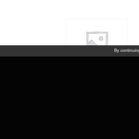
SERVICE COMMERCIAL
SERV
02 41 73 33 33
02 
By continuing
Inscription newsletter
SUPERCELL 400GII
Mentions
Réalisat