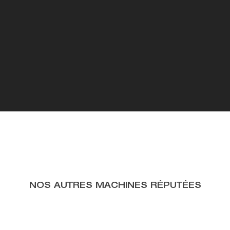
UNE EXPÉRIENCE
DEPUIS 1981
UN COMMERCIAL SE D
POUR ANALYSER LE B
NOS AUTRES MACHINES RÉPUTÉES
TRANTECMO
SOCIÉTÉ
EQUIPE
SAVOIR-FAIRE