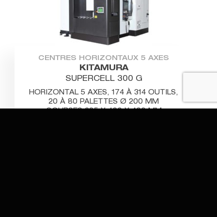
CENTRES HORIZONTAUX 5 AXES
KITAMURA
SUPERCELL 300 G
HORIZONTAL 5 AXES, 174 À 314 OUTILS,
20 À 80 PALETTES Ø 200 MM
COURSES 385 X 460 X 460 MM