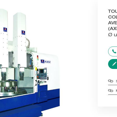
TO
CO
AV
(AX
Ø 