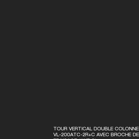
3000 MACHINES-OUTILS
SUR TOUTE LA FRANCE
TOUR VERTICAL DOUBLE COLONNE
SERVICE COMMERCIAL
SERV
VL-200ATC-2R+C AVEC BROCHE DE