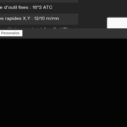
TABLE DE DÉCOUPE HI SEIKI
 d'outil fixes : 16*2 ATC
s rapides X,Y : 12/10 m/mn
n outils tournants et Axe C : VTL
Personalize
ATC+C BT 50
n Double Colonne VTL 2R (RAM)
C (double changeur)
: 47000 kgs
ANUC 18iT/SIEMENS 840D