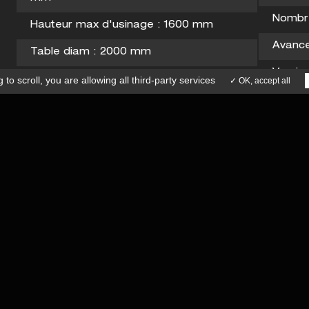
41 73 15 77
CONTACT
Nombre
Hauteur max d'usinage : 1600 mm
Avance
Table diam : 2000 mm
Versio
Charge sur table : 10000 Kgs
 to scroll,
you are allowing all third-party services
✓ OK, accept all
2000 
Courses X et Z : 1850/950 mm
Versio
et 2AT
Course verticale du montant : 1150 mm
Poids 
Vitesses de broche BdV ZF : 1200-2400
trs/mn
CNC F
Puissance : 75 kw
 légales
Conditions générales de ventes
ion Agence Insight