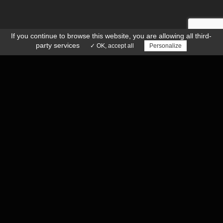
If you continue to browse this website, you are allowing all third-
party services
✓ OK, accept all
Personalize
DIAMÈTRE D’USINAGE MAXIMUM : 860 MM
Passage maximum: 1000 mm
Diamètre d'usinage maximum: 860 mm
Diamètre d'usinage standard: 860 mm
Hauteur de tournage maximum: 810 mm
Mandrin hydraulique 21" - 533 mm