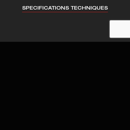
SPECIFICATIONS TECHNIQUES
TABLE: 1500 X 800 MM
Charge max : 2000 kgs
ourse X: 1800 mm Course Y: 1200 - 1600 mm
Course Z: 1200 - 1400 mm