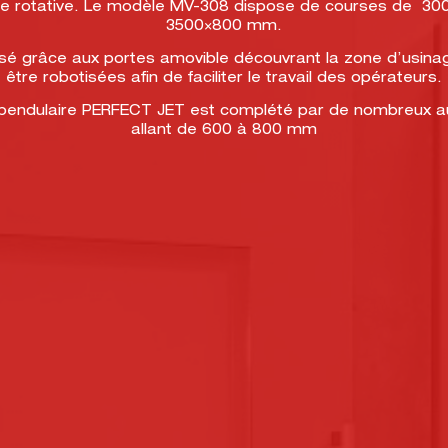
table rotative. Le modèle MV-308 dispose de courses de 
3500×800 mm.
isé grâce aux portes amovible découvrant la zone d’usin
être robotisées afin de faciliter le travail des opérateurs.
pendulaire PERFECT JET est complété par de nombreux a
allant de 600 à 800 mm
UNE EXPÉRIENCE
DEPUIS 1981
UN COMMERCIAL SE D
POUR ANALYSER LE B