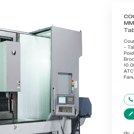
CO
MM
Ta
Cou
- T
Poid
Broc
10.0
ATC
Fan