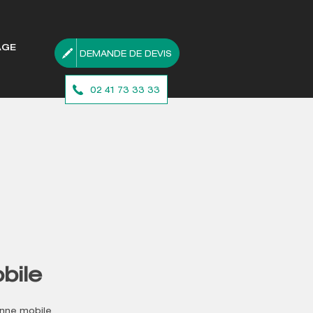
AGE
DEMANDE DE DEVIS
02 41 73 33 33
bile
onne mobile