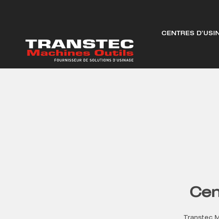
CENTRES D’USI
Cen
Transtec M