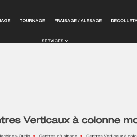
NAGE
TOURNAGE
FRAISAGE / ALESAGE
DÉCOLLET
SERVICES
tres Verticaux à colonne mo
achines-Outils
Centres d'usinage
Centres Verticaux à col