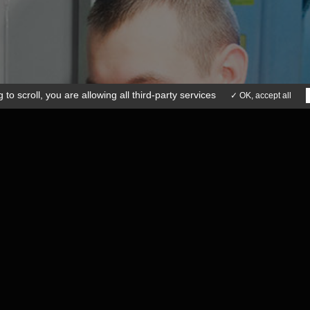
 to scroll,
you are allowing all third-party services
✓ OK, accept all
 légales
Conditions générales de ventes
ion Agence Insight
Un sav disponible
sur toute la france
pour une réactivité maximale
NOS ENGAGEMENTS