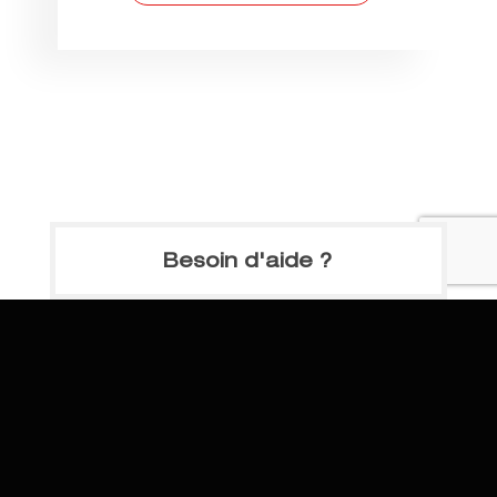
Besoin d'aide ?
Demandez à nos experts de
trouver les machines adaptées à
votre projet !
02 41 73 33 33