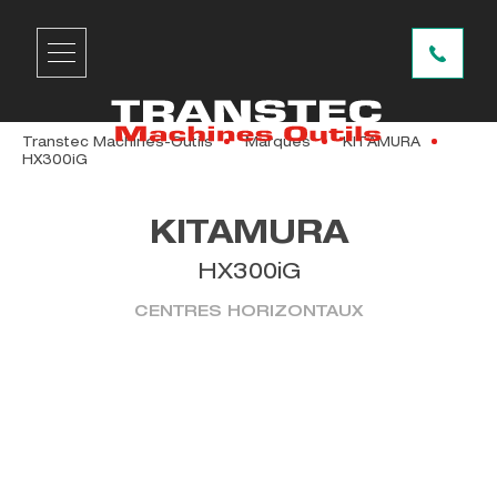
Transtec Machines-Outils
Marques
KITAMURA
HX300iG
KITAMURA
HX300iG
CENTRES HORIZONTAUX