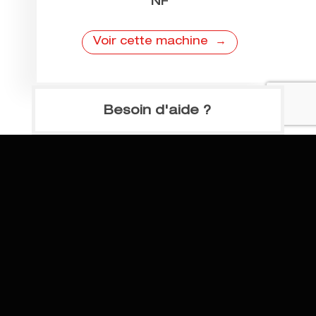
NF
Voir cette machine
Besoin d'aide ?
Demandez à nos experts de
trouver les machines adaptées à
votre projet !
02 41 73 33 33